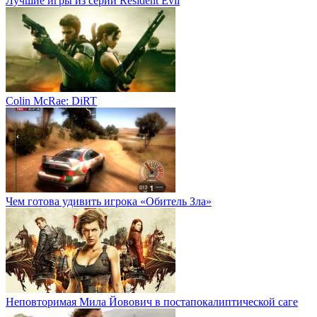
Лучшие игры из серии Resident Evil
Colin McRae: DiRT
Чем готова удивить игрока «Обитель Зла»
Неповторимая Мила Йовович в постапокалиптической саге