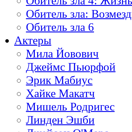
Обитель зла 4: Жизнь
Обитель зла: Возмезд
Обитель зла 6
Актеры
Мила Йовович
Джеймс Пьюрфой
Эрик Мабиус
Хайке Макатч
Мишель Родригес
Линден Эшби