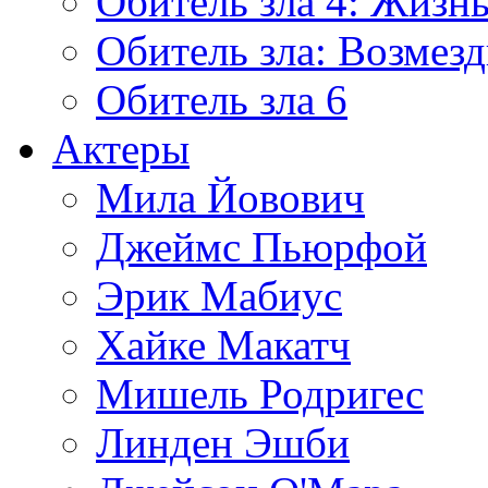
Обитель зла 4: Жизнь
Обитель зла: Возмезд
Обитель зла 6
Актеры
Мила Йовович
Джеймс Пьюрфой
Эрик Мабиус
Хайке Макатч
Мишель Родригес
Линден Эшби