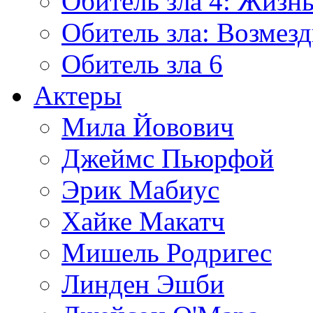
Обитель зла 4: Жизнь
Обитель зла: Возмезд
Обитель зла 6
Актеры
Мила Йовович
Джеймс Пьюрфой
Эрик Мабиус
Хайке Макатч
Мишель Родригес
Линден Эшби