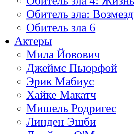
Обитель зла 4: Жизнь
Обитель зла: Возмезд
Обитель зла 6
Актеры
Мила Йовович
Джеймс Пьюрфой
Эрик Мабиус
Хайке Макатч
Мишель Родригес
Линден Эшби