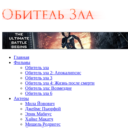
Главная
Фильмы
Обитель зла
Обитель зла 2: Апокалипсис
Обитель зла 3
Обитель зла 4: Жизнь после смерти
Обитель зла: Возмездие
Обитель зла 6
Актеры
Мила Йовович
Джеймс Пьюрфой
Эрик Мабиус
Хайке Макатч
Мишель Родригес