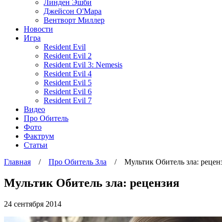
Линден Эшби
Джейсон О'Мара
Вентворт Миллер
Новости
Игра
Resident Evil
Resident Evil 2
Resident Evil 3: Nemesis
Resident Evil 4
Resident Evil 5
Resident Evil 6
Resident Evil 7
Видео
Про Обитель
Фото
Фактрум
Статьи
Главная
/
Про Обитель Зла
/
Мультик Обитель зла: рецен
Мультик Обитель зла: рецензия
24 сентября 2014