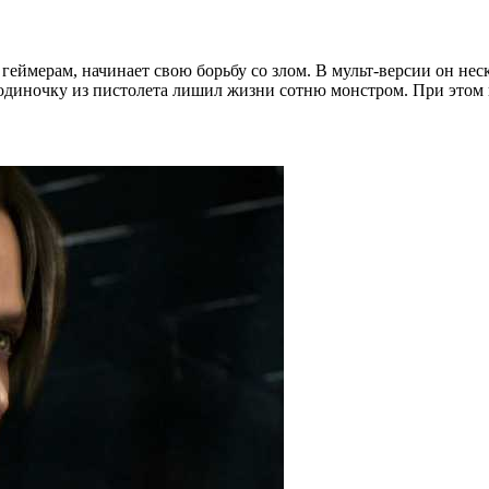
еймерам, начинает свою борьбу со злом. В мульт-версии он нес
в одиночку из пистолета лишил жизни сотню монстром. При это