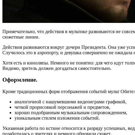
Примечательно, что действия в мультике развиваются не совсем
сюжетные линии.
Действия развиваются вокруг дочери Президента. Она уже усп
Случилось это в аэропорту, и девушка совершенно не ожидала 
Хотя есть и киноляпы. Немного не понятно: для чего идут тол
Видимо, зритель должен догадаться самостоятельно.
Оформление.
Кроме традиционных форм отображения событий мульт Обитель 
аналогичной с нашумевшими видеоиграми графикой,
четкой прорисовкой персонажей и предметов,
хорошо подобранным музыкальным сопровождением,
уникальным стилем изложения событий.
Указанная работа по истине относится к разряду успешных, в
позаботилась о зрителях и немного обновила сюжет.