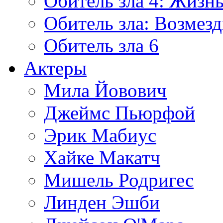
Обитель зла 4: Жизнь
Обитель зла: Возмезд
Обитель зла 6
Актеры
Мила Йовович
Джеймс Пьюрфой
Эрик Мабиус
Хайке Макатч
Мишель Родригес
Линден Эшби