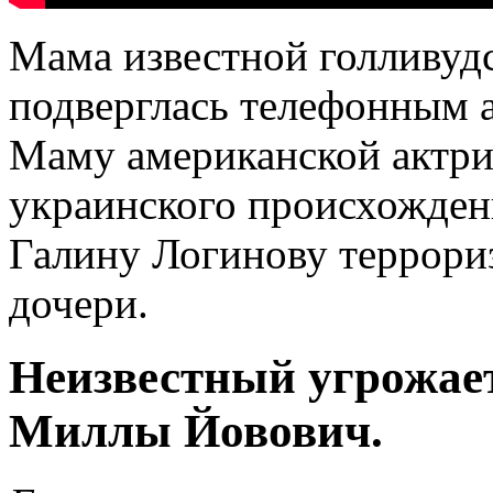
Мама известной голливуд
подверглась телефонным а
Маму американской актри
украинского происхожде
Галину Логинову террориз
дочери.
Неизвестный угрожает
Миллы Йовович.