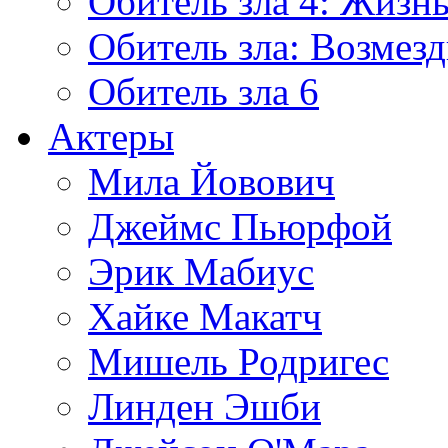
Обитель зла 4: Жизнь
Обитель зла: Возмезд
Обитель зла 6
Актеры
Мила Йовович
Джеймс Пьюрфой
Эрик Мабиус
Хайке Макатч
Мишель Родригес
Линден Эшби