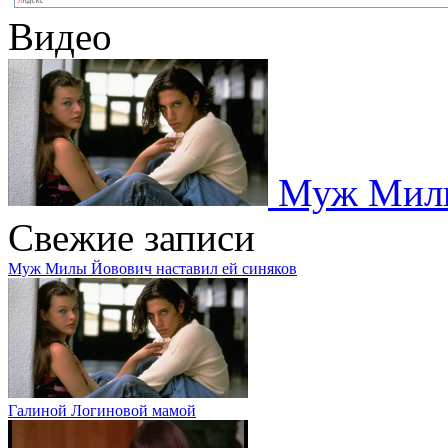
Видео
Муж Милы
Свежие записи
Муж Милы Йовович наставил ей синяков
Галиной Логиновой мамой