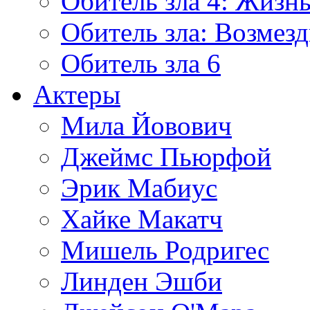
Обитель зла 4: Жизнь
Обитель зла: Возмезд
Обитель зла 6
Актеры
Мила Йовович
Джеймс Пьюрфой
Эрик Мабиус
Хайке Макатч
Мишель Родригес
Линден Эшби