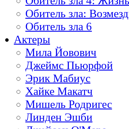
Обитель зла 4: Жизнь
Обитель зла: Возмезд
Обитель зла 6
Актеры
Мила Йовович
Джеймс Пьюрфой
Эрик Мабиус
Хайке Макатч
Мишель Родригес
Линден Эшби