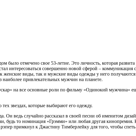
м было отмечено свое 53-летие. Это личность, которая развита 
 стал интересоваться совершенно новой сферой – коммуникация с
ак женские виды, так и мужские виды одежды у него получаются 
из наиболее привлекательных мужчин на планете.
скар» на все основные роли по фильму «Одинокий мужчина» ещ
 тех звездах, которые выбирают его одежду.
. Он ведь случайно рассказал в своей песни об именитом дизай
ечи, будь то номинация «Грэмми» или любая другая кинопремия.
 рэпер примкнул к Джастину Тимберлейку для того, чтобы спет