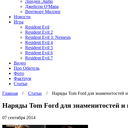
Линден Эшби
Джейсон О'Мара
Вентворт Миллер
Новости
Игра
Resident Evil
Resident Evil 2
Resident Evil 3: Nemesis
Resident Evil 4
Resident Evil 5
Resident Evil 6
Resident Evil 7
Видео
Про Обитель
Фото
Фактрум
Статьи
Главная
/
Статьи
/
Наряды Tom Ford для знаменитостей и
Наряды Tom Ford для знаменитостей и 
07 сентября 2014