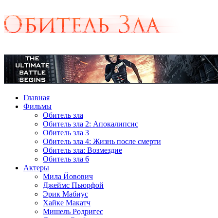
Главная
Фильмы
Обитель зла
Обитель зла 2: Апокалипсис
Обитель зла 3
Обитель зла 4: Жизнь после смерти
Обитель зла: Возмездие
Обитель зла 6
Актеры
Мила Йовович
Джеймс Пьюрфой
Эрик Мабиус
Хайке Макатч
Мишель Родригес