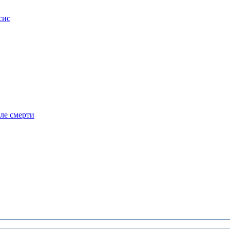
сис
сле смерти