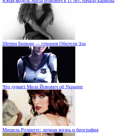
Юная модель Мила Йовович в 11 лет: начало карьеры
Шерри Биркин — героиня Обители Зла
Что думает Мила Йовович об Украине
Мишель Родригес: личная жизнь и биография