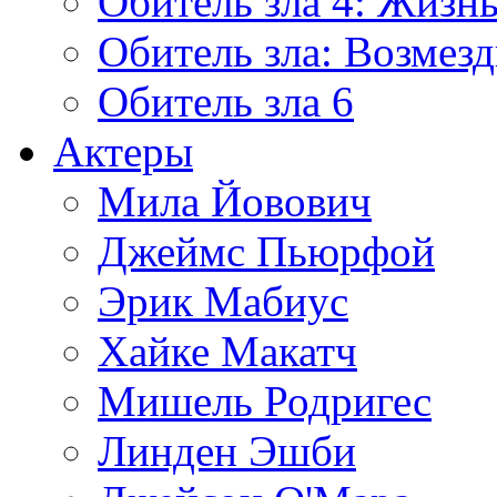
Обитель зла 4: Жизнь
Обитель зла: Возмезд
Обитель зла 6
Актеры
Мила Йовович
Джеймс Пьюрфой
Эрик Мабиус
Хайке Макатч
Мишель Родригес
Линден Эшби