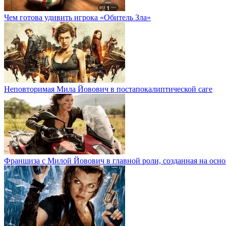
Чем готова удивить игрока «Обитель Зла»
Неповторимая Мила Йовович в постапокалиптической саге
Франшиза с Милой Йовович в главной роли, созданная на осн