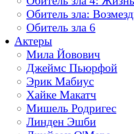
Обитель зла 4: Жизнь
Обитель зла: Возмезд
Обитель зла 6
Актеры
Мила Йовович
Джеймс Пьюрфой
Эрик Мабиус
Хайке Макатч
Мишель Родригес
Линден Эшби