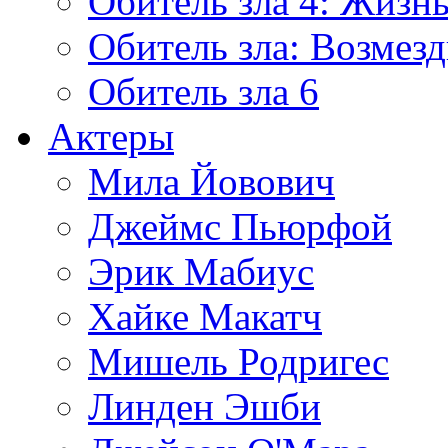
Обитель зла 4: Жизнь
Обитель зла: Возмезд
Обитель зла 6
Актеры
Мила Йовович
Джеймс Пьюрфой
Эрик Мабиус
Хайке Макатч
Мишель Родригес
Линден Эшби