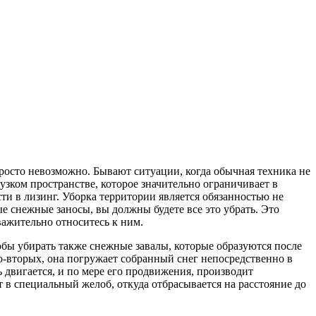
росто невозможно. Бывают ситуации, когда обычная техника не
узком пространстве, которое значительно ограничивает в
сти в лизинг. Уборка территории является обязанностью не
е снежные заносы, вы должны будете все это убрать. Это
важительно относитесь к ним.
тобы убирать также снежные завалы, которые образуются после
Во-вторых, она погружает собранный снег непосредственно в
 двигается, и по мере его продвижения, производит
т в специальный желоб, откуда отбрасывается на расстояние до