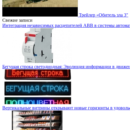
Трейлер «Обитель зла 3″
Свежие записи
Интеграция независимых расцепителей ABB в системы автома
Бегущая строка светодиодная: Эволюция информации в движе
Вертикальные витрины открывают новые горизонты в удоволь