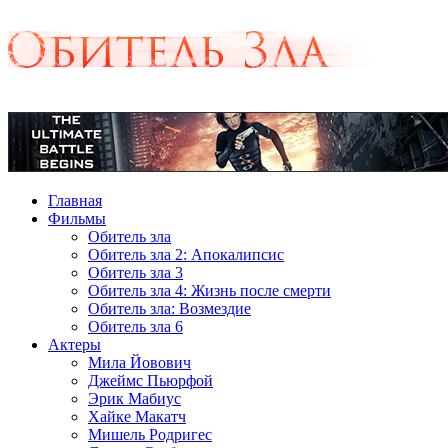
Главная
Фильмы
Обитель зла
Обитель зла 2: Апокалипсис
Обитель зла 3
Обитель зла 4: Жизнь после смерти
Обитель зла: Возмездие
Обитель зла 6
Актеры
Мила Йовович
Джеймс Пьюрфой
Эрик Мабиус
Хайке Макатч
Мишель Родригес