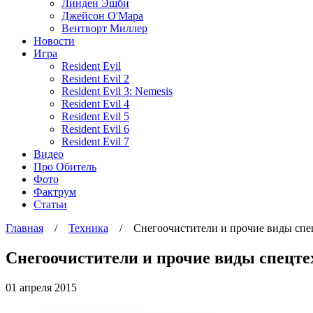
Линден Эшби
Джейсон О'Мара
Вентворт Миллер
Новости
Игра
Resident Evil
Resident Evil 2
Resident Evil 3: Nemesis
Resident Evil 4
Resident Evil 5
Resident Evil 6
Resident Evil 7
Видео
Про Обитель
Фото
Фактрум
Статьи
Главная
/
Техника
/
Снегоочистители и прочие виды спе
Снегоочистители и прочие виды спецте
01 апреля 2015