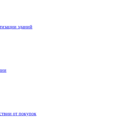
тизации зданий
нии
ствии от покупок