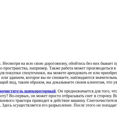
 Несмотря на всю свою дороговизну, обойтись без них бывает п
о пространства, например. Также работа может производиться в 
 для покупки спецтехники, вы можете арендовать ее или приобре
или зданием, которое вы не снимаете, наблюдаются значительны
ащий вид, таким образом, вы доказываете своим клиентам, что у
гоочиститель шнекороторный
. Он предназначается для того, ч
оту? Во-первых, он может просто отбрасывать снег в сторону. 
азового трактора приводит в действие машину. Снегоочиститель
 Здесь осуществляется его разрыхление. После этого он попадае