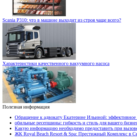
Scania P310: что в машине выходит из строя чаще всего?
Характеристики качественного вакуумного насоса
Полезная информация
Обращение к адвокату Екатерине Ильиной: эффективное 
обильные ресепшины: гибкость и стиль для вашего бизне
Какую информацию необходимо предоставить при вызове
ЖК Royal Beach Resort & Spa: Престижный Комплекс в С