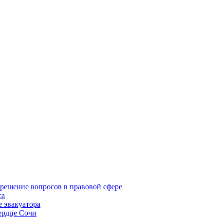
решение вопросов в правовой сфере
са
 эвакуатора
ердце Сочи