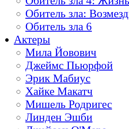
Обитель зла 4: Жизнь
Обитель зла: Возмезд
Обитель зла 6
Актеры
Мила Йовович
Джеймс Пьюрфой
Эрик Мабиус
Хайке Макатч
Мишель Родригес
Линден Эшби