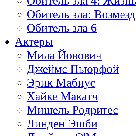
Обитель зла 4: Жизнь
Обитель зла: Возмезд
Обитель зла 6
Актеры
Мила Йовович
Джеймс Пьюрфой
Эрик Мабиус
Хайке Макатч
Мишель Родригес
Линден Эшби