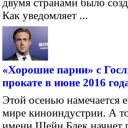
двумя странами было соз
Как уведомляет ...
«Хорошие парни» с Госл
прокате в июне 2016 год
Этой осенью намечается 
мире киноиндустрии. А то
имени Шейн Блек начнет р