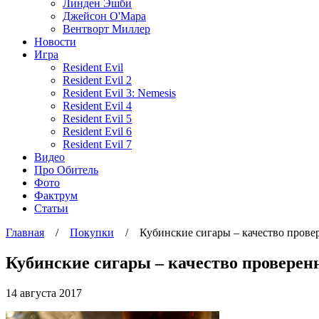
Линден Эшби
Джейсон О'Мара
Вентворт Миллер
Новости
Игра
Resident Evil
Resident Evil 2
Resident Evil 3: Nemesis
Resident Evil 4
Resident Evil 5
Resident Evil 6
Resident Evil 7
Видео
Про Обитель
Фото
Фактрум
Статьи
Главная
/
Покупки
/
Кубинские сигары – качество прове
Кубинские сигары – качество проверен
14 августа 2017