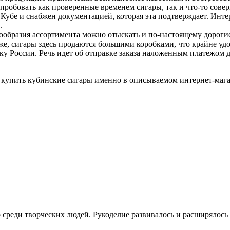
пробовать как проверенные временем сигары, так и что-то сове
 Кубе и снабжен документацией, которая эта подтверждает. Инте
.
ообразия ассортимента можно отыскать и по-настоящему дороги
е, сигары здесь продаются большими коробками, что крайне удо
у России. Речь идет об отправке заказа наложенным платежом д
 купить кубинские сигары именно в описываемом интернет-магаз
реди творческих людей. Рукоделие развивалось и расширялось с