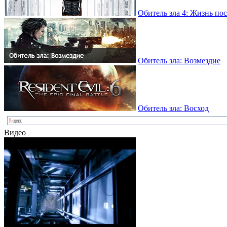
Обитель зла 4: Жизнь по
Обитель зла: Возмездие
Обитель зла: Восход
Видео