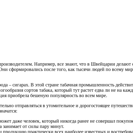
-производителем. Например, все знают, что в Швейцарии делаю
Они сформировались после того, как тысячи людей по всему мир
рода – сигарах. В этой стране табачная промышленность действ
огообразия сортов табака, который тут растет едва ли не на ка
кция приобрела бешеную популярность во всем мире.
ательно отправляться в утомительное и дорогостоящее путешест
значатся:
жет даже человек, который никогда ранее не совершал покупок 
а занимает от силы пару минут.
 продукцию практически всех наиболее известных и востребов